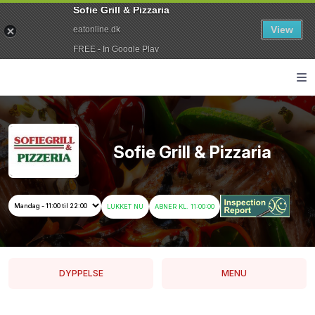
Sofie Grill & Pizzaria
View
eatonline.dk
FREE - In Google Play
Sofie Grill & Pizzaria
LUKKET NU
ABNER KL. 11:00:00
DYPPELSE
MENU