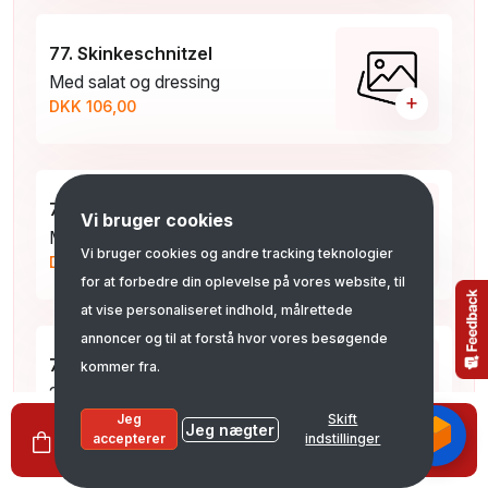
77. Skinkeschnitzel
Med salat og dressing
+
DKK 106,00
78. Grillspyd
Vi bruger cookies
Med salat og dressing
Vi bruger cookies og andre tracking teknologier
+
DKK 106,00
for at forbedre din oplevelse på vores website, til
at vise personaliseret indhold, målrettede
annoncer og til at forstå hvor vores besøgende
79. NY. Kyllingspyd
kommer fra.
2.stk. med salat og bearnaisesauce
+
DKK 102,00
Jeg
Skift
Jeg nægter
0
Se kurv
DKK 0,00
accepterer
indstillinger